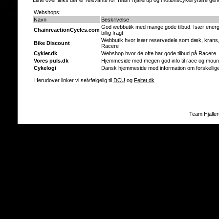
Liste over links der er relevante for Team Hjallerup og motionscykelryttere gene
Webshops:
Navn
Beskrivelse
God webbutik med mange gode tilbud. Især energibar
ChainreactionCycles.com
billig fragt.
Webbutik hvor især reservedele som dæk, krans, k
Bike Discount
Racere
Cykler.dk
Webshop hvor de ofte har gode tilbud på Racere. 
Vores puls.dk
Hjemmeside med megen god info til race og moun
Cykelogi
Dansk hjemmeside med information om forskellig
Herudover linker vi selvfølgelig til
DCU
og
Feltet.dk
Team Hjalle